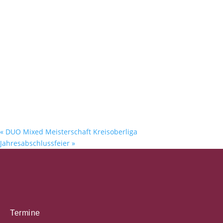
«
DUO Mixed Meisterschaft Kreisoberliga
Jahresabschlussfeier
»
Termine