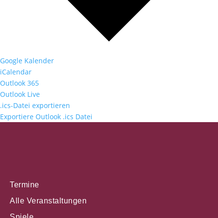
Google Kalender
iCalendar
Outlook 365
Outlook Live
.ics-Datei exportieren
Exportiere Outlook .ics Datei
Termine
Alle Veranstaltungen
Spiele