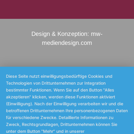
Design & Konzeption: mw-
mediendesign.com
Diese Seite nutzt einwilligungsbedürftige Cookies und
Technologien von Drittunternehmen zur Integration
bestimmter Funktionen. Wenn Sie auf den Button "Alles
akzeptieren" klicken, werden diese Funktionen aktiviert
(Einwilligung). Nach der Einwilligung verarbeiten wir und die
betroffenen Drittunternehmen Ihre personenbezogenen Daten
für verschiedene Zwecke. Detaillierte Informationen zu
Zweck, Rechtsgrundlagen, Drittunternehmen können Sie
unter dem Button "Mehr" und in unserer