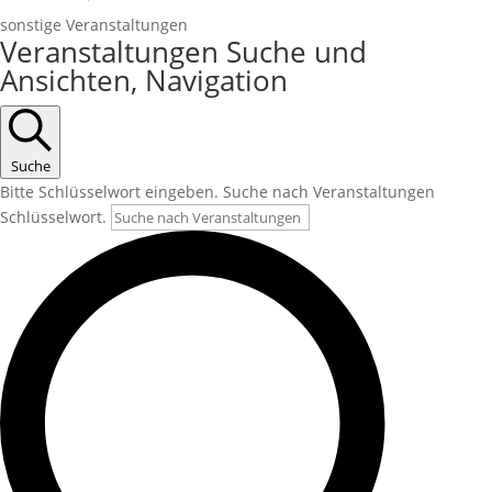
sonstige Veranstaltungen
Veranstaltungen
Veranstaltungen Suche und
für
Ansichten, Navigation
Juli
26,
2024
Suche
Bitte Schlüsselwort eingeben. Suche nach Veranstaltungen
Schlüsselwort.