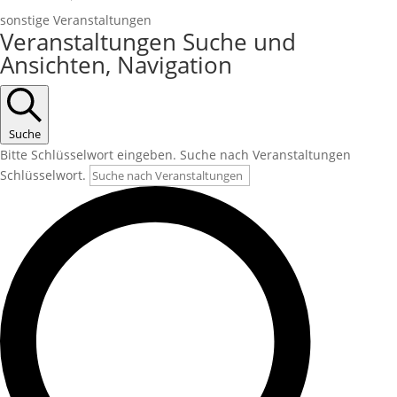
sonstige Veranstaltungen
Veranstaltungen
Veranstaltungen Suche und
für
Ansichten, Navigation
März
11,
2025
Suche
Bitte Schlüsselwort eingeben. Suche nach Veranstaltungen
Schlüsselwort.