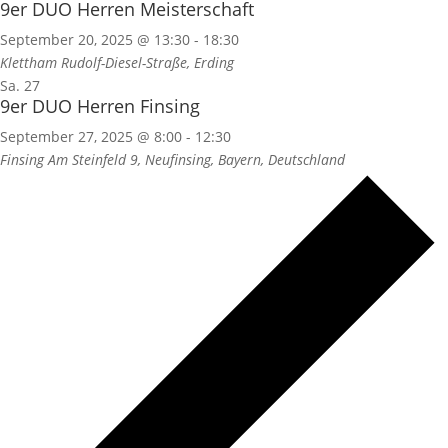
9er DUO Herren Meisterschaft
September 20, 2025 @ 13:30
-
18:30
Klettham
Rudolf-Diesel-Straße, Erding
Sa.
27
9er DUO Herren Finsing
September 27, 2025 @ 8:00
-
12:30
Finsing
Am Steinfeld 9, Neufinsing, Bayern, Deutschland