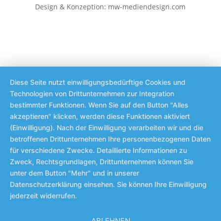
Design & Konzeption: mw-mediendesign.com
Diese Seite nutzt einwilligungsbedürftige Cookies und
Technologien von Drittunternehmen zur Integration
bestimmter Funktionen. Wenn Sie auf den Button "Alles
akzeptieren" klicken, werden diese Funktionen aktiviert
(Einwilligung). Nach der Einwilligung verarbeiten wir und die
betroffenen Drittunternehmen Ihre personenbezogenen Daten
für verschiedene Zwecke. Detaillierte Informationen zu
Zweck, Rechtsgrundlagen, Drittunternehmen können Sie
unter dem Button "Mehr" und in unserer
Datenschutzerklärung einsehen. Sie können Ihre Einwilligung
jederzeit widerrufen.
ABLEHNEN