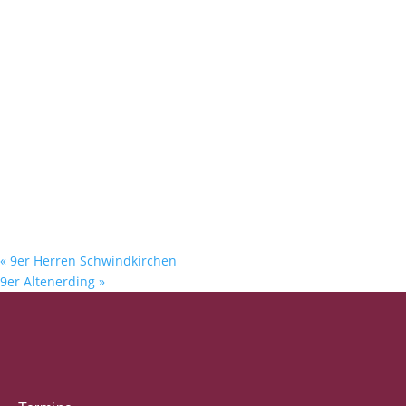
«
9er Herren Schwindkirchen
9er Altenerding
»