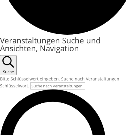
Veranstaltungen
Veranstaltungen Suche und
Ansichten, Navigation
Suche
Bitte Schlüsselwort eingeben. Suche nach Veranstaltungen
Schlüsselwort.