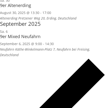
Sa.
30
9er Altenerding
August 30, 2025 @ 13:30
-
17:00
Altenerding
Pretzener Weg 20, Erding, Deutschland
September 2025
Sa.
6
9er Mixed Neufahrn
September 6, 2025 @ 9:00
-
14:30
Neufahrn
Käthe-Winkelmann-Platz 7, Neufahrn bei Freising,
Deutschland